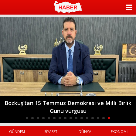
islami
sohbet
ANASAYFA
bizim
mekan
KATEGORİLER
YAZARLAR
ANKETLER
FOTO GALERİ
VİDEO GALERİ
KÜNYE
Bozkuş’tan 15 Temmuz Demokrasi ve Milli Birlik
Günü vurgusu
İLETİŞİM
GÜNDEM
SİYASET
DÜNYA
EKONOMİ