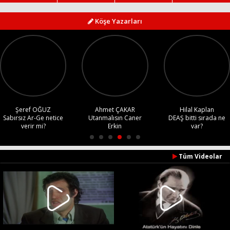
Köşe Yazarları
Haberin Doğru Adresi.
Şeref OĞUZ
Ahmet ÇAKAR
Hilal Kaplan
Sabırsız Ar-Ge netice
Utanmalısın Caner
DEAŞ bitti sırada ne
verir mi?
Erkin
var?
Tüm Videolar