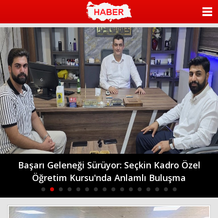
islami
sohbet
ANASAYFA
bizim
mekan
KATEGORİLER
nttgame
knight
online
YAZARLAR
ANKETLER
FOTO GALERİ
VİDEO GALERİ
KÜNYE
Okul çağındaki çocuklarda beslenmenin önemi
İLETİŞİM