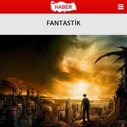
islami
sohbet
ANASAYFA
bizim
mekan
FANTASTİK
KATEGORİLER
YAZARLAR
ANKETLER
FOTO GALERİ
VİDEO GALERİ
KÜNYE
İLETİŞİM