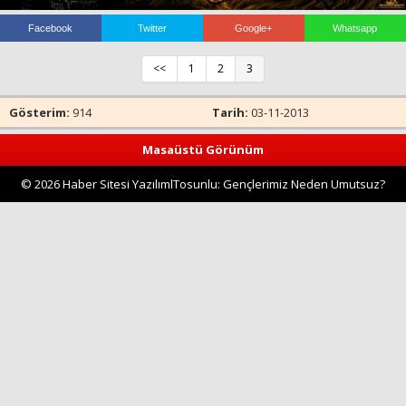
Facebook
Twitter
Google+
Whatsapp
Haberin Doğru Adresi.
<<
1
2
3
Gösterim:
914
Tarih:
03-11-2013
Masaüstü Görünüm
© 2026 Haber Sitesi YazılımlTosunlu: Gençlerimiz Neden Umutsuz?
İntiharlar Al