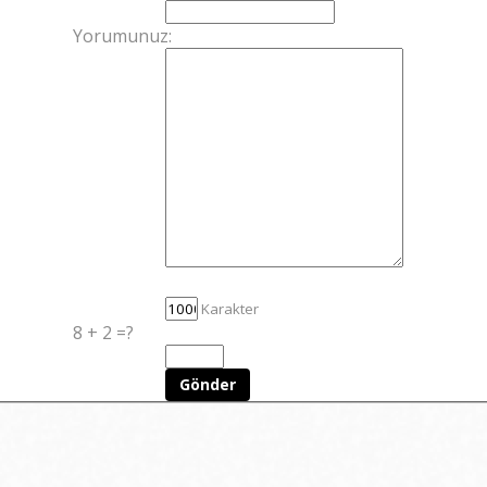
Yorumunuz:
Karakter
8 + 2 =?