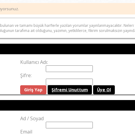
ıyorsunuz.
anda bulunan ve tamamı büyük harflerle yazılan yorumlar yayınlanmayacaktır. Nele
uğunun tarafıma ait olduğunu, yazımın, yetkililerce, fikrim sorulmaksızın yayında
Kullanıcı Adı:
Şifre:
Şifremi Unuttum
Üye Ol
Ad / Soyad
Email