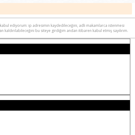
ri kabul ediyorum: ip adresimin kaydedileceğini, adli makamlarca istenmesi
n kaldırılabileceğini bu siteye girdiğim andan itibaren kabul etmiş sayılırım.